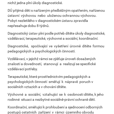
nichž jedna plní úkoly diagnostické.
DÚ přijímá děti s nařízeným předběžným opatřením, nařízenou
ústavní výchovou nebo uloženou ochrannou výchovou.
Pobyt nezletilého v diagnostickém ústavu zpravidla
nepřesahuje dobu 8 týdnů.
Diagnostický ústav plní podle potřeb dítěte úkoly diagnostické,
vzdělávací, terapeutické, výchovné a sociální, koordinační.
Diagnostické, spočívající ve vyšetření úrovně dítěte formou
pedagogických a psychologických činností.
Vzdělávací, v jejichž rámci se zjišťuje úroveň dosažených
znalostí a dovedností, stanovují a realizují se specifické
vzdělávací potřeby.
Terapeutické, které prostřednictvím pedagogických a
psychologických činností směřují k nápravě poruch v
sociálních vztazích a v chování dítěte.
Výchovné a sociální, vztahující se k osobnosti dítěte, k jeho
rodinné situaci a nezbytné sociálně-právní ochraně dětí.
Koordinační, směřující k prohloubení a sjednocení odborných
postupů ostatních zařízení v rámci územního obvodu