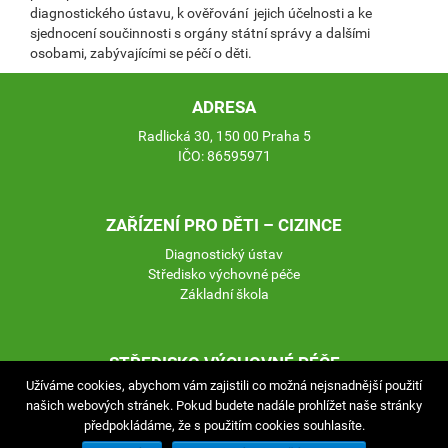
diagnostického ústavu, k ověřování jejich účelnosti a ke
sjednocení součinnosti s orgány státní správy a dalšími
osobami, zabývajícími se péčí o děti.
ADRESA
Radlická 30, 150 00 Praha 5
IČO: 86595971
ZAŘÍZENÍ PRO DĚTI – CIZINCE
Diagnostický ústav
Středisko výchovné péče
Základní škola
STŘEDISKO VÝCHOVNÉ PÉČE
Užíváme cookies, abychom vám zajistili co možná nejsnadnější použití
Kupeckého 576/17, 149 00 Praha 4
našich webových stránek. Pokud budete nadále prohlížet naše stránky
předpokládáme, že s použitím cookies souhlasíte.