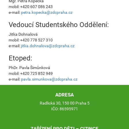
Mgr. Petra Kopecká
mobil: +420 607 086 243
e-mail:
petra.kopecka@zdcpraha.cz
Vedoucí Studentského Oddělení:
Jitka Dohnalová
mobil: +420 778 527 310
e-mail:
jitka.dohnalova@zdcpraha.cz
Etoped:
PhDr. Pavla Šimůnková
mobil: +420 725 852 949
e-mail:
pavla.simunkova@zdcpraha.cz
ADRESA
Radlická 30, 150 00 Praha 5
IČO: 86595971
ZAŘÍZENÍ PRO DĚTI – CIZINCE