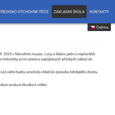
TŘEDISKO VÝCHOVNÉ PÉČE
ZÁKLADNÍ ŠKOLA
KONTAKTY
Čeština
e 5. 9. 2025 v Národním muzeu. Lucy a Selam, jedni z nejstarších
 o historicky první výstavu zapůjčených afrických nálezů do
, což velmi hezky umožnilo vhled do způsobu tehdejšího života,
dium evoluce člověka k vidění.