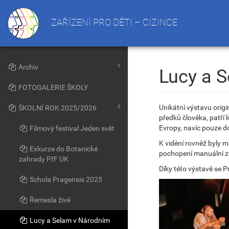
ZAŘÍZENÍ PRO DĚTI – CIZINCE
Archiv
Lucy a 
FOTOGALERIE ŠKOLY
Unikátní výstavu origin
ŠKOLNÍ ROK 2025/2026
předků člověka, patří 
Evropy, navíc pouze d
Filmový festival Jeden svět
K vidění rovněž byly m
Exkurze do Botanické
pochopení manuální zruč
zahrady PřF UK
Díky této výstavě se P
Schola Pragensis 2025
Řemesla živě
Lucy a Selam v Národním