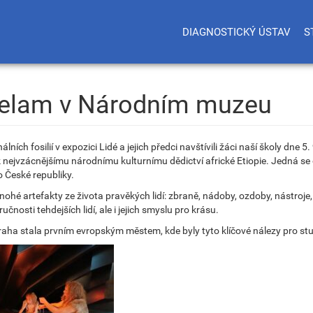
DIAGNOSTICKÝ ÚSTAV
S
Selam v Národním muzeu
álních fosilií v expozici Lidé a jejich předci navštívili žáci naší školy dn
k nejvzácnějšímu národnímu kulturnímu dědictví africké Etiopie. Jedná se
o České republiky.
nohé artefakty ze života pravěkých lidí: zbraně, nádoby, ozdoby, nástroje
nosti tehdejších lidí, ale i jejich smyslu pro krásu.
raha stala prvním evropským městem, kde byly tyto klíčové nálezy pro stu