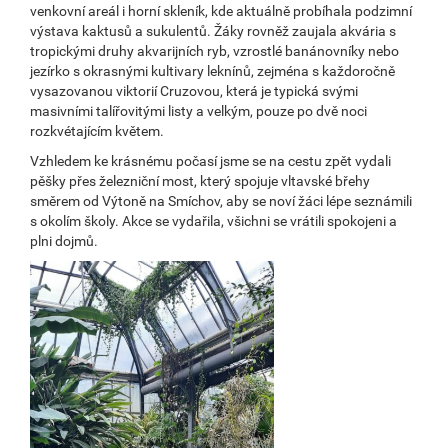
venkovní areál i horní skleník, kde aktuálně probíhala podzimní
výstava kaktusů a sukulentů. Žáky rovněž zaujala akvária s
tropickými druhy akvarijních ryb, vzrostlé banánovníky nebo
jezírko s okrasnými kultivary leknínů, zejména s každoročně
vysazovanou viktorií Cruzovou, která je typická svými
masivními talířovitými listy a velkým, pouze po dvě noci
rozkvétajícím květem.
Vzhledem ke krásnému počasí jsme se na cestu zpět vydali
pěšky přes železniční most, který spojuje vltavské břehy
směrem od Výtoně na Smíchov, aby se noví žáci lépe seznámili
s okolím školy. Akce se vydařila, všichni se vrátili spokojeni a
plni dojmů.