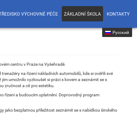
TŘEDISKO VÝCHOVNÉ PÉČE
ZÁKLADNÍ ŠKOLA
KONTAKTY
Русский
esovém centru v Praze na Vyšehradě.
 trenažéry na řízení nákladních automobilů, kde si ověřili své
což jim umožnilo vyzkoušet si práci s kovem a seznámit se s
u zručnost a cit pro estetiku.
cího řízení a budoucím uplatnění. Doprovodný program
y jako bezplatnou příležitost seznámit se s nabídkou širokého