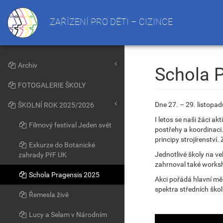
ZAŘÍZENÍ PRO DĚTI – CIZINCE
Archiv
Schola 
FOTOGALERIE ŠKOLY
Dne 27. – 29. listopa
ŠKOLNÍ ROK 2025/2026
I letos se naši žáci a
Filmový festival Jeden svět
postřehy a koordinaci.
principy strojírenství
Exkurze do Botanické
Jednotlivé školy na v
zahrady PřF UK
zahrnoval také worksho
Schola Pragensis 2025
Akci pořádá hlavní mě
spektra středních škol
Řemesla živě
Lucy a Selam v Národním