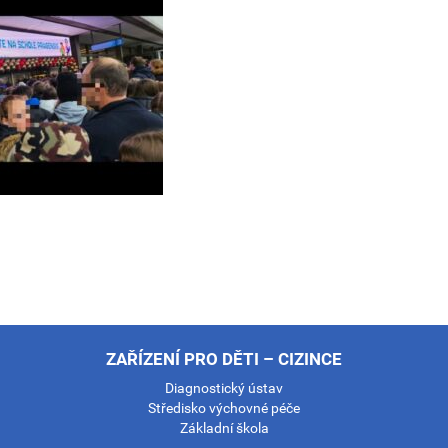
ZAŘÍZENÍ PRO DĚTI – CIZINCE
Diagnostický ústav
Středisko výchovné péče
Základní škola