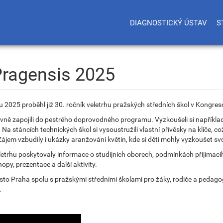
DIAGNOSTICKÝ ÚSTAV
S
Pragensis 2025
du 2025 proběhl již 30. ročník veletrhu pražských středních škol v Kongr
ktivně zapojili do pestrého doprovodného programu. Vyzkoušeli si například
 Na stáncích technických škol si vysoustružili vlastní přívěsky na klíče, 
. Zájem vzbudily i ukázky aranžování květin, kde si děti mohly vyzkoušet svo
eletrhu poskytovaly informace o studijních oborech, podmínkách přijíma
py, prezentace a další aktivity.
sto Praha spolu s pražskými středními školami pro žáky, rodiče a pedagog
.