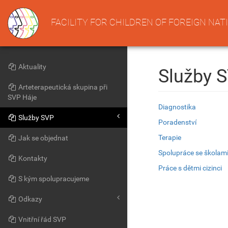
FACILITY FOR CHILDREN OF FOREIGN NAT
Aktuality
Služby 
Arteterapeutická skupina při
SVP Háje
Diagnostika
Služby SVP
Poradenství
Terapie
Jak se objednat
Spolupráce se školam
Kontakty
Práce s dětmi cizinci
S kým spolupracujeme
Odkazy
Vnitřní řád SVP