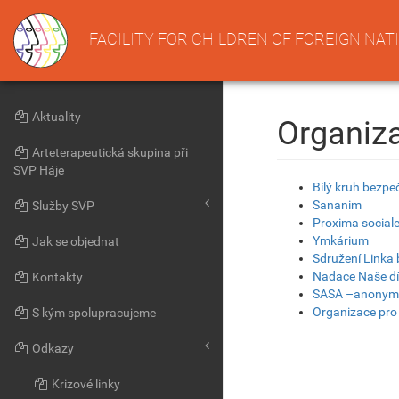
FACILITY FOR CHILDREN OF FOREIGN NAT
Aktuality
Organiz
Arteterapeutická skupina při
SVP Háje
Bílý kruh bezpeč
Sananim
Služby SVP
Proxima social
Ymkárium
Jak se objednat
Sdružení Linka 
Nadace Naše dí
Kontakty
SASA –anonymní,
Organizace pro
S kým spolupracujeme
Odkazy
Krizové linky