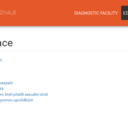
IONALS
DIAGNOSTIC FACILITY
E
ace
í
e
bezpečí
tě
 kteří přežili sexuální útok
 pomoc uprchlíkům