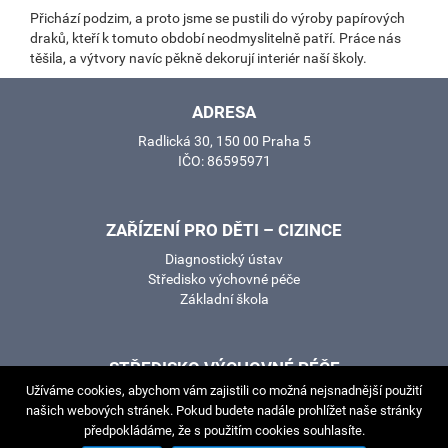
Přichází podzim, a proto jsme se pustili do výroby papírových
draků, kteří k tomuto období neodmyslitelně patří. Práce nás
těšila, a výtvory navíc pěkně dekorují interiér naší školy.
ADRESA
Radlická 30, 150 00 Praha 5
IČO: 86595971
ZAŘÍZENÍ PRO DĚTI – CIZINCE
Diagnostický ústav
Středisko výchovné péče
Základní škola
STŘEDISKO VÝCHOVNÉ PÉČE
Užíváme cookies, abychom vám zajistili co možná nejsnadnější použití
Kupeckého 576/17, 149 00 Praha 4
našich webových stránek. Pokud budete nadále prohlížet naše stránky
předpokládáme, že s použitím cookies souhlasíte.